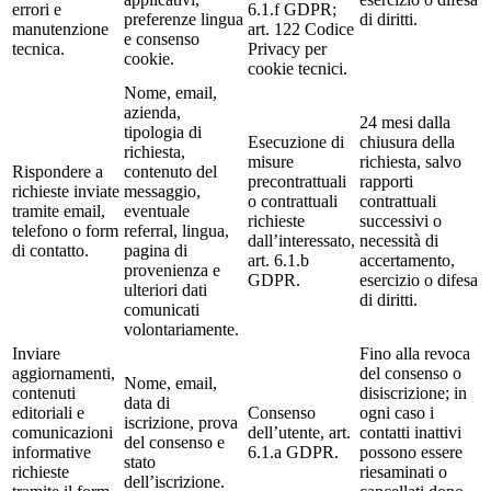
errori e
6.1.f GDPR;
preferenze lingua
di diritti.
manutenzione
art. 122 Codice
e consenso
tecnica.
Privacy per
cookie.
cookie tecnici.
Nome, email,
azienda,
24 mesi dalla
tipologia di
Esecuzione di
chiusura della
richiesta,
misure
richiesta, salvo
Rispondere a
contenuto del
precontrattuali
rapporti
richieste inviate
messaggio,
o contrattuali
contrattuali
tramite email,
eventuale
richieste
successivi o
telefono o form
referral, lingua,
dall’interessato,
necessità di
di contatto.
pagina di
art. 6.1.b
accertamento,
provenienza e
GDPR.
esercizio o difesa
ulteriori dati
di diritti.
comunicati
volontariamente.
Inviare
Fino alla revoca
aggiornamenti,
del consenso o
Nome, email,
contenuti
disiscrizione; in
data di
editoriali e
Consenso
ogni caso i
iscrizione, prova
comunicazioni
dell’utente, art.
contatti inattivi
del consenso e
informative
6.1.a GDPR.
possono essere
stato
richieste
riesaminati o
dell’iscrizione.