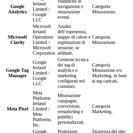
Statistiche di
Ireland
Google
navigazione e
Categoria
Limited /
Analytics
misurazione
Misurazione.
Google
eventi.
LLC
Microsoft
Analisi
Ireland
dell’esperienza,
Microsoft
Operations
mappe di calore e
Categoria
Clarity
Limited /
registrazioni di
Misurazione.
Microsoft
sessione, se
Corporation
abilitate.
Gestione tecnica
Google
dei tag di
Categoria
Ireland
Google Tag
analytics o
Misurazione e/o
Limited /
Manager
marketing
Marketing, in base
Google
configurati nel
ai tag caricati.
LLC
container.
Meta
Misurazione
Platforms
campagne,
Ireland
conversioni,
Categoria
Meta Pixel
Limited /
remarketing e
Marketing.
Meta
pubblici
Platforms,
personalizzati.
Inc.
Google
Protezione
Sicurezza del sito;