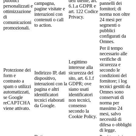
pubblici
dell’utente, art.
campagna,
pannelli dei
personalizzati e
6.1.a GDPR e
pagine visitate e
fornitori; di
ottimizzazione
art. 122 Codice
interazioni con
norma non oltre
di
Privacy.
contenuti o call
24 mesi per
comunicazioni
to action.
segmenti o
promozionali.
pubblici
configurati da
Omnes.
Per il tempo
necessario alle
verifiche di
Legittimo
sicurezza e
interesse alla
Protezione dei
secondo le
Indirizzo IP, dati
sicurezza del
form e
condizioni del
dispositivo,
sito, art. 6.1.f
contrasto a
fornitore; i log
interazioni con la
GDPR; ove
spam o utilizzi
tecnici gestiti da
pagina e altri
siano usati
automatizzati,
Omnes sono
identificatori
identificatori
se Google
conservati di
tecnici elaborati
non tecnici,
reCAPTCHA
norma per
da Google.
consenso
viene attivato.
massimo 24
secondo la
mesi, salvo
Cookie Policy.
necessità di
difesa o obblighi
di legge.