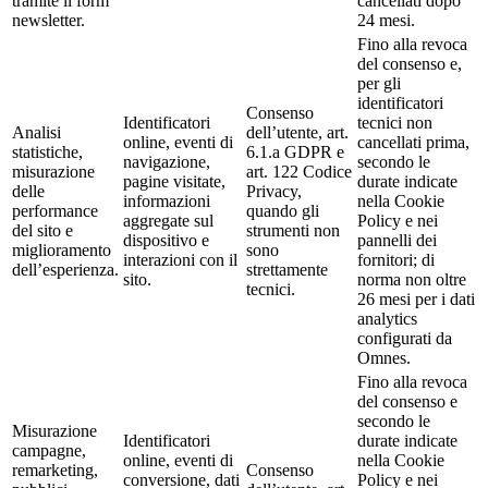
tramite il form
cancellati dopo
newsletter.
24 mesi.
Fino alla revoca
del consenso e,
per gli
identificatori
Consenso
Identificatori
tecnici non
Analisi
dell’utente, art.
online, eventi di
cancellati prima,
statistiche,
6.1.a GDPR e
navigazione,
secondo le
misurazione
art. 122 Codice
pagine visitate,
durate indicate
delle
Privacy,
informazioni
nella Cookie
performance
quando gli
aggregate sul
Policy e nei
del sito e
strumenti non
dispositivo e
pannelli dei
miglioramento
sono
interazioni con il
fornitori; di
dell’esperienza.
strettamente
sito.
norma non oltre
tecnici.
26 mesi per i dati
analytics
configurati da
Omnes.
Fino alla revoca
del consenso e
secondo le
Misurazione
Identificatori
durate indicate
campagne,
online, eventi di
nella Cookie
remarketing,
Consenso
conversione, dati
Policy e nei