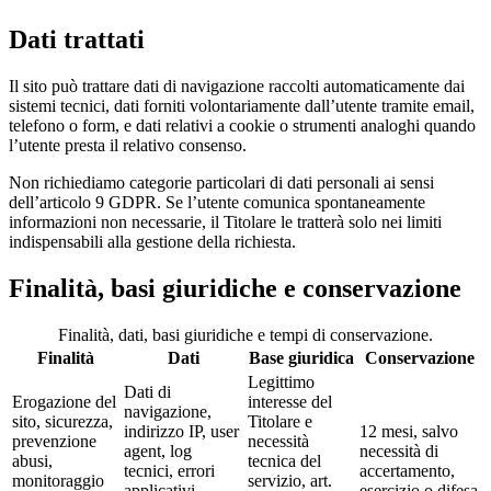
Dati trattati
Il sito può trattare dati di navigazione raccolti automaticamente dai
sistemi tecnici, dati forniti volontariamente dall’utente tramite email,
telefono o form, e dati relativi a cookie o strumenti analoghi quando
l’utente presta il relativo consenso.
Non richiediamo categorie particolari di dati personali ai sensi
dell’articolo 9 GDPR. Se l’utente comunica spontaneamente
informazioni non necessarie, il Titolare le tratterà solo nei limiti
indispensabili alla gestione della richiesta.
Finalità, basi giuridiche e conservazione
Finalità, dati, basi giuridiche e tempi di conservazione.
Finalità
Dati
Base giuridica
Conservazione
Legittimo
Dati di
Erogazione del
interesse del
navigazione,
sito, sicurezza,
Titolare e
indirizzo IP, user
12 mesi, salvo
prevenzione
necessità
agent, log
necessità di
abusi,
tecnica del
tecnici, errori
accertamento,
monitoraggio
servizio, art.
applicativi,
esercizio o difesa