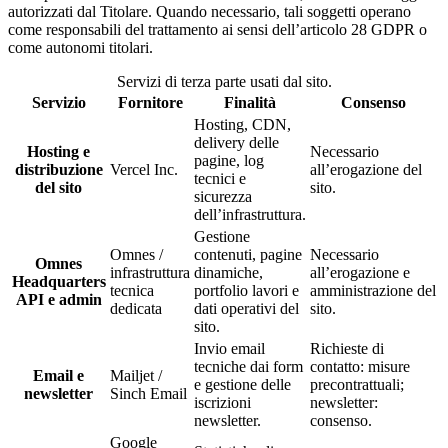
autorizzati dal Titolare. Quando necessario, tali soggetti operano
come responsabili del trattamento ai sensi dell’articolo 28 GDPR o
come autonomi titolari.
Servizi di terza parte usati dal sito.
Servizio
Fornitore
Finalità
Consenso
Hosting, CDN,
delivery delle
Hosting e
Necessario
pagine, log
distribuzione
Vercel Inc.
all’erogazione del
tecnici e
del sito
sito.
sicurezza
dell’infrastruttura.
Gestione
Omnes /
contenuti, pagine
Necessario
Omnes
infrastruttura
dinamiche,
all’erogazione e
Headquarters
tecnica
portfolio lavori e
amministrazione del
API e admin
dedicata
dati operativi del
sito.
sito.
Invio email
Richieste di
tecniche dai form
contatto: misure
Email e
Mailjet /
e gestione delle
precontrattuali;
newsletter
Sinch Email
iscrizioni
newsletter:
newsletter.
consenso.
Google