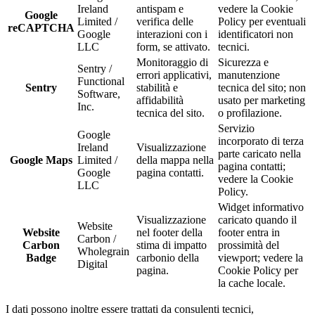
Ireland
antispam e
vedere la Cookie
Google
Limited /
verifica delle
Policy per eventuali
reCAPTCHA
Google
interazioni con i
identificatori non
LLC
form, se attivato.
tecnici.
Monitoraggio di
Sicurezza e
Sentry /
errori applicativi,
manutenzione
Functional
Sentry
stabilità e
tecnica del sito; non
Software,
affidabilità
usato per marketing
Inc.
tecnica del sito.
o profilazione.
Servizio
Google
incorporato di terza
Ireland
Visualizzazione
parte caricato nella
Google Maps
Limited /
della mappa nella
pagina contatti;
Google
pagina contatti.
vedere la Cookie
LLC
Policy.
Widget informativo
Visualizzazione
caricato quando il
Website
Website
nel footer della
footer entra in
Carbon /
Carbon
stima di impatto
prossimità del
Wholegrain
Badge
carbonio della
viewport; vedere la
Digital
pagina.
Cookie Policy per
la cache locale.
I dati possono inoltre essere trattati da consulenti tecnici,