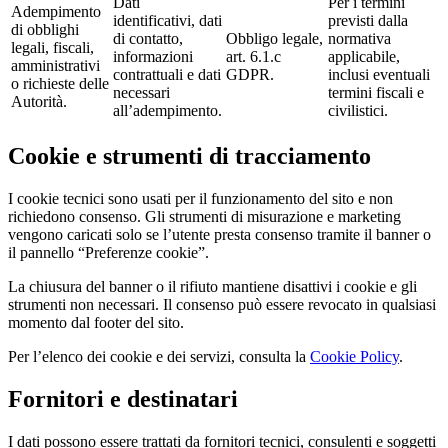
Dati
Per i termini
Adempimento
identificativi, dati
previsti dalla
di obblighi
di contatto,
Obbligo legale,
normativa
legali, fiscali,
informazioni
art. 6.1.c
applicabile,
amministrativi
contrattuali e dati
GDPR.
inclusi eventuali
o richieste delle
necessari
termini fiscali e
Autorità.
all’adempimento.
civilistici.
Cookie e strumenti di tracciamento
I cookie tecnici sono usati per il funzionamento del sito e non
richiedono consenso. Gli strumenti di misurazione e marketing
vengono caricati solo se l’utente presta consenso tramite il banner o
il pannello “Preferenze cookie”.
La chiusura del banner o il rifiuto mantiene disattivi i cookie e gli
strumenti non necessari. Il consenso può essere revocato in qualsiasi
momento dal footer del sito.
Per l’elenco dei cookie e dei servizi, consulta la
Cookie Policy
.
Fornitori e destinatari
I dati possono essere trattati da fornitori tecnici, consulenti e soggetti