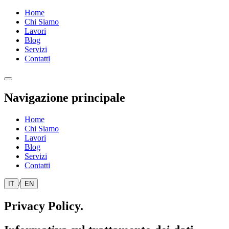
Home
Chi Siamo
Lavori
Blog
Servizi
Contatti
Navigazione principale
Home
Chi Siamo
Lavori
Blog
Servizi
Contatti
/
IT
EN
Privacy
Policy.