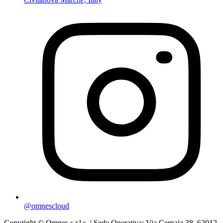
@omnescloud
Copyright © Omnes s.r.l.s. | Sede Operativa: Via Cernaia 38, 62012,