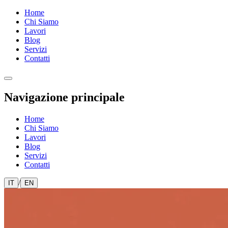
Home
Chi Siamo
Lavori
Blog
Servizi
Contatti
Navigazione principale
Home
Chi Siamo
Lavori
Blog
Servizi
Contatti
/
IT
EN