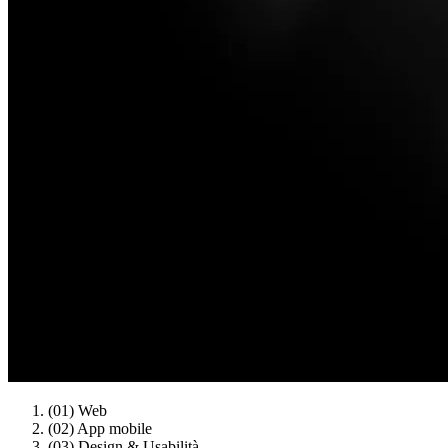
(01)
Web
(02)
App mobile
(03)
Design & Usabilità