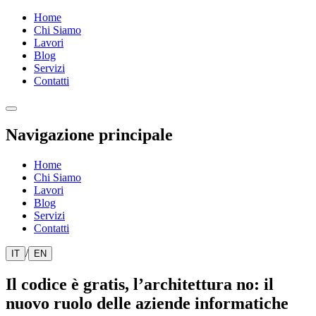
Home
Chi Siamo
Lavori
Blog
Servizi
Contatti
Navigazione principale
Home
Chi Siamo
Lavori
Blog
Servizi
Contatti
/
IT
EN
Il codice è gratis, l’architettura no: il
nuovo ruolo delle aziende informatiche