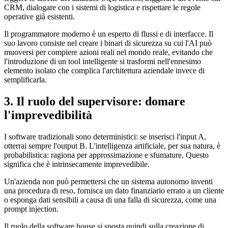
CRM, dialogare con i sistemi di logistica e rispettare le regole
operative già esistenti.
Il programmatore moderno è un esperto di flussi e di interfacce. Il
suo lavoro consiste nel creare i binari di sicurezza su cui l'AI può
muoversi per compiere azioni reali nel mondo reale, evitando che
l'introduzione di un tool intelligente si trasformi nell'ennesimo
elemento isolato che complica l'architettura aziendale invece di
semplificarla.
3. Il ruolo del supervisore: domare
l'imprevedibilità
I software tradizionali sono deterministici: se inserisci l'input A,
otterrai sempre l'output B. L'intelligenza artificiale, per sua natura, è
probabilistica: ragiona per approssimazione e sfumature. Questo
significa che è intrinsecamente imprevedibile.
Un'azienda non può permettersi che un sistema autonomo inventi
una procedura di reso, fornisca un dato finanziario errato a un cliente
o esponga dati sensibili a causa di una falla di sicurezza, come una
prompt injection.
Il ruolo della software house si sposta quindi sulla creazione di