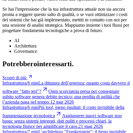
Se hai l'impressione che la tua infrastruttura attuale non sia ancora
pronta a reggere questo salto di qualità, o se vuoi ottimizzare i costi
dei sistemi che hai già implementato, mettiti in contatto con noi per
una sessione di analisi strategica. Mappiamo insieme i tuoi flussi per
progettare fondamenta tecnologiche a prova di futuro.
AI
Architettura
Governance
Potrebbero
interessarti.
Scopri di più
Infrastruttura
/
6 min
La dittatura dell’urgenza: quanto costa davvero il
software "fatto ieri"?
Ogni scorciatoia presa per consegnare
subito software genera debito tecnico: una perdita di agilità che
l’azienda paga nel tempo.
12 mar 2026
Infrastruttura
/
6 min
Più tool, meno risultati: il costo invisibile della
frammentazione tecnologica
Aggiungere nuovi software non
basta: senza sistemi integrati, dati puliti e processi chiari, la
tecnologia finisce per amplificare il caos.
21 mag 2026
Infrastruttura
/
7 min
L'architettura "Frankenstein": il freno invisibile