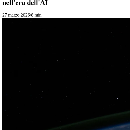
nell'era dell'AI
27 marzo 2026
/
8 min