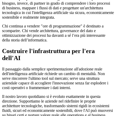
bisogno, invece, di partner in grado di comprendere i loro processi
di business, mappare i flussi di dati e progettare un'architettura
tecnologica in cui l'intelligenza artificiale sia sicura, economicamente
sostenibile e realmente integrata.
Chi continua a vendere "ore di programmazione" è destinato a
scomparire. Chi vende architettura, governance del dato e
ottimizzazione dei processi ha davanti a sé l’era più interessante
della storia dell’informatica.
Costruire l'infrastruttura per l'era
dell'AI
Il passaggio dalla semplice sperimentazione all'adozione reale
dell'intelligenza artificiale richiede un cambio di mentalità. Non
serve rincorrere l'ultimo tool sul mercato; serve una struttura
aziendale capace di accogliere l'innovazione senza far esplodere i
costi operativi o frammentare i dati interni.
Il nostro lavoro quotidiano si è evoluto esattamente in questa
direzione. Supportiamo le aziende nel ridefinire le proprie
architetture tecnologiche, trasformando sistemi rigidi in ecosistemi
fluidi, sicuri ed economicamente sostenibili, dove l'AI può muoversi
su binari certi e portare valore reale alle operations e al business.