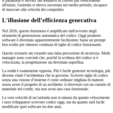
Il paradosso è servito: nel tentativo di correre più velocemente
all'inizio, l'azienda si ritrova zavorrata nel medio periodo, incapace
di innovare alla velocità dei competitor.
L'illusione dell'efficienza generativa
Nel 2026, questo fenomeno è amplificato dall'avvento degli
strumenti di generazione automatica del codice. Oggi produrre
software è diventato apparentemente facilissimo: basta un prompt
ben scritto per ottenere centinaia di righe di codice funzionanti.
Questo scenario sta creando una falsa percezione di sicurezza. Molti
manager sono convinti che, poiché la scrittura del codice si è
velocizzata, la progettazione sia diventata superflua.
La realtà è esattamente opposta. Più è facile generare tecnologia, più
diventa vitale l’architettura che la governa. Scrivere righe di codice
senza una visione d’insieme è come ordinare migliaia di mattoni
senza avere il progetto di un architetto: ti ritroverai con un cumulo di
materiale nel cortile, ma non avrai una casa funzionale.
La vera velocità di un’azienda non si misura da quanto velocemente
i suoi sviluppatori scrivono codice oggi, ma da quanto sarà facile
modificare quel software tra due anni.