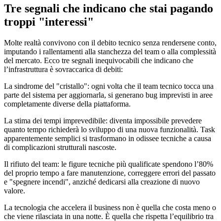
Tre segnali che indicano che stai pagando
troppi "interessi"
Molte realtà convivono con il debito tecnico senza rendersene conto,
imputando i rallentamenti alla stanchezza del team o alla complessità
del mercato. Ecco tre segnali inequivocabili che indicano che
l’infrastruttura è sovraccarica di debiti:
La sindrome del "cristallo": ogni volta che il team tecnico tocca una
parte del sistema per aggiornarla, si generano bug imprevisti in aree
completamente diverse della piattaforma.
La stima dei tempi imprevedibile: diventa impossibile prevedere
quanto tempo richiederà lo sviluppo di una nuova funzionalità. Task
apparentemente semplici si trasformano in odissee tecniche a causa
di complicazioni strutturali nascoste.
Il rifiuto del team: le figure tecniche più qualificate spendono l’80%
del proprio tempo a fare manutenzione, correggere errori del passato
e "spegnere incendi", anziché dedicarsi alla creazione di nuovo
valore.
La tecnologia che accelera il business non è quella che costa meno o
che viene rilasciata in una notte. È quella che rispetta l’equilibrio tra